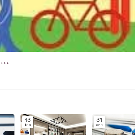
dora.
13
31
feb
ene