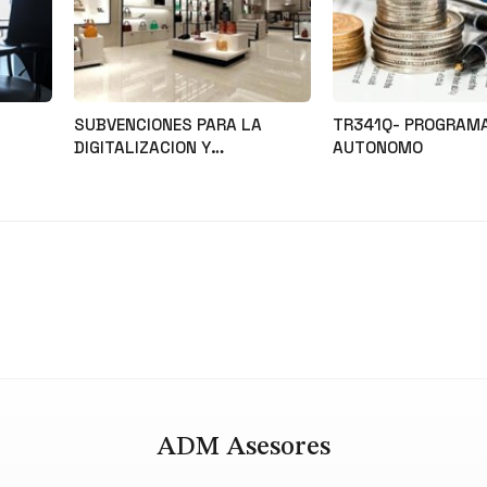
SUBVENCIONES PARA LA
TR341Q- PROGRAM
DIGITALIZACION Y
AUTONOMO
MODERNIZACION DEL SECTOR
Noticias
Noticias
COMERCIAL Y ARTESANAL
ADM Asesores