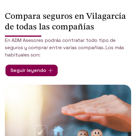
Compara seguros en Vilagarcía
de todas las compañías
En ADM Asesores podrás contratar todo tipo de
seguros y comprar entre varias compañías. Los más
habituales son:
Seguros de vida
Seguir leyendo
Seguros de salud
Seguros de accidentes
Seguros de asistencia en viaje
Seguros de hogar
Seguros de comercio
Seguros de comunidades de propietarios