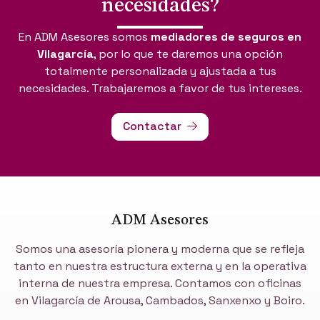
necesidades?
Ofrecemos soluciones personalizadas para la
En ADM Asesores somos
mediadores de seguros en
protección integral de las empresas y altos cargos
.
Vilagarcía
, por lo que te daremos una opción
Este tipo de servicio lo realizamos desde nuestro
totalmente personalizada y ajustada a tus
departamento de Consultoría Legal
, especializado
necesidades. Trabajaremos a favor de tus intereses.
en Corporate Compliance y D&O.
Contactar
ADM Asesores
Somos una asesoría pionera y moderna que se refleja
tanto en nuestra estructura externa y en la operativa
interna de nuestra empresa. Contamos con oficinas
en Vilagarcía de Arousa, Cambados, Sanxenxo y Boiro.