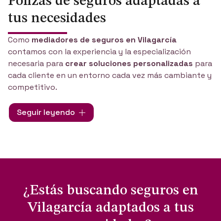
Pólizas de seguros adaptadas a
tus necesidades
Como
mediadores de seguros en Vilagarcía
contamos con la experiencia y la especialización
necesaria para
crear soluciones personalizadas
para
cada cliente en un entorno cada vez más cambiante y
competitivo.
Pensando en las personas, en ADM Asesores hemos
Seguir leyendo
incluido a nuestro
departamento de Previsión Social
todos los seguros referentes a vida y salud y
desarrollamos un
departamento de Particulares
en
el que incluimos aquellos referentes a hogar,
comunidades, comercios... Además, contamos con un
Área Técnica de Ingeniería de Riesgos y
¿Estás buscando seguros en
Responsabilidad Civil y ofrecemos la mejor protección
para las empresas a través de nuestro
departamento
Vilagarcía adaptados a tus
de Crédito y Caución
.