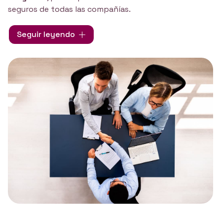
seguros de todas las compañías.
Al ser
profesionales independientes
y no estar
Seguir leyendo
vinculados a una compañía aseguradora, podemos
ofrecer la mejor opción y la más adaptada
a las
necesidades que presente el cliente. Contamos con
profesionales con mucha experiencia en el sector de
los seguros, por lo que podemos asesorar y aconsejar
a nuestros clientes y resolver todas las dudas que nos
planteen.
El objetivo de ADM Asesores: dar una nueva
dimensión y realidad a cada cliente