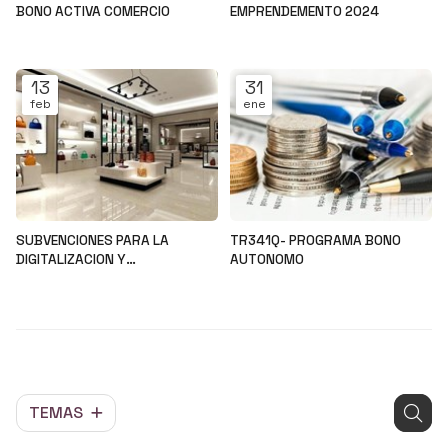
BONO ACTIVA COMERCIO
EMPRENDEMENTO 2024
Noticias
Noticias
13
31
feb
ene
SUBVENCIONES PARA LA
TR341Q- PROGRAMA BONO
DIGITALIZACION Y
AUTONOMO
MODERNIZACION DEL SECTOR
Noticias
Noticias
COMERCIAL Y ARTESANAL
TEMAS