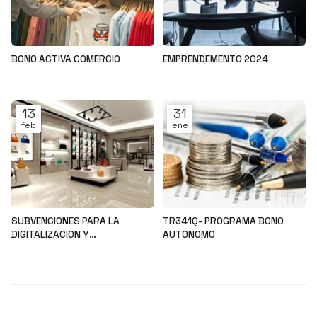
BONO ACTIVA COMERCIO
EMPRENDEMENTO 2024
Noticias
Noticias
13
31
feb
ene
SUBVENCIONES PARA LA
TR341Q- PROGRAMA BONO
DIGITALIZACION Y
AUTONOMO
MODERNIZACION DEL SECTOR
Noticias
Noticias
COMERCIAL Y ARTESANAL