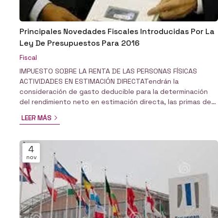
Principales Novedades Fiscales Introducidas Por La
Ley De Presupuestos Para 2016
Fiscal
IMPUESTO SOBRE LA RENTA DE LAS PERSONAS FÍSICAS
ACTIVIDADES EN ESTIMACIÓN DIRECTATendrán la
consideración de gasto deducible para la determinación
del rendimiento neto en estimación directa, las primas de
seguro de enfermedad satisfechas por el contribuyente
LEER MÁS
en la parte correspondiente a su propia cobertura y a la de
su cónyuge e hijos menores de veinticinco años que
convivan con él. El límite máximo de deducción será de 500
4
euros por cada una de las personas señaladas
nov
anteriormente o de 1.500 ...