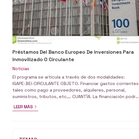
Préstamos Del Banco Europeo De Inversiones Para
Inmovilizado O Circulante
Noticias
El programa se articula a través de dos modalidades:
IGAPE-BEI-CIRCULANTE OBJETO. Financiar gastos corrientes
tales como pago a proveedores, alquileres, personal,
suministros, tributos, etc,… CUANTÍA. La financiación podrá
alcanzar un 25% de los gastos justificados, debiendo
LEER MÁS
estar la suma solicitada entre 150.000€ y 500.000€, y
siempre con el límite máximo del 50% de los fondos
propios. PLAZO MÁXIMO. 5 años, con posibilidad de 1 año
de carencia. IGAPE-BEI-INVESTIMENTOS OBJETO. Cualquier
ac...