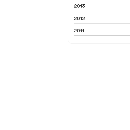
2013
2012
2011
ADM Asesores
a tanto en nuestra estructura externa y en la operativa i
Vilagarcía de Arousa, Cambados, Sanxenxo y Boiro.