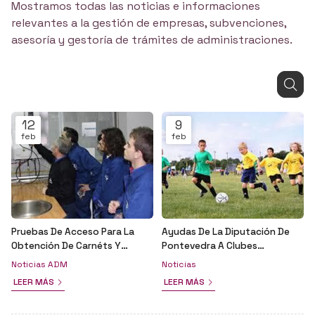
Mostramos todas las noticias e informaciones
relevantes a la gestión de empresas, subvenciones,
asesoría y gestoría de trámites de administraciones.
12
9
feb
feb
Pruebas De Acceso Para La
Ayudas De La Diputación De
Obtención De Carnéts Y
Pontevedra A Clubes
Habilitaciones Profesionales
Deportivos Federados
Noticias ADM
Noticias
LEER MÁS
LEER MÁS