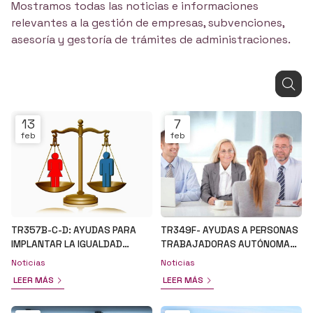
Mostramos todas las noticias e informaciones
relevantes a la gestión de empresas, subvenciones,
asesoría y gestoría de trámites de administraciones.
13
7
feb
feb
TR357B-C-D: AYUDAS PARA
TR349F- AYUDAS A PERSONAS
IMPLANTAR LA IGUALDAD
TRABAJADORAS AUTÓNOMAS
LABORAL, LA CONCILIACION Y
POR LA CONTRATACIÓN Y
Noticias
Noticias
LA RESPONSABILIDAD SOCIAL
FORMACIÓN DE PERSONAS
LEER MÁS
LEER MÁS
EMPRESARIAL
ASALARIADAS