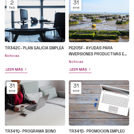
2
31
feb
ene
TR342C- PLAN GALICIA EMPLEA
PE205F- AYUDAS PARA
INVERSIONES PRODUCTIVAS EN
Noticias
EL ÁMBITO DE LA ACUICULTURA
Noticias
LEER MÁS
LEER MÁS
31
31
ene
ene
TR341Q- PROGRAMA BONO
TR341D- PROMOCION EMPLEO