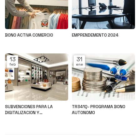
BONO ACTIVA COMERCIO
EMPRENDEMENTO 2024
Noticias
Noticias
13
31
feb
ene
SUBVENCIONES PARA LA
TR341Q- PROGRAMA BONO
DIGITALIZACION Y
AUTONOMO
MODERNIZACION DEL SECTOR
Noticias
Noticias
COMERCIAL Y ARTESANAL