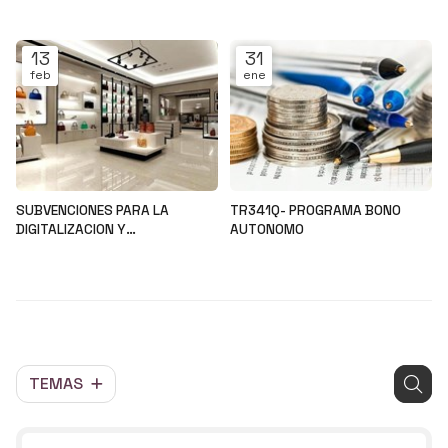
Noticias
Noticias
13
31
feb
ene
SUBVENCIONES PARA LA
TR341Q- PROGRAMA BONO
DIGITALIZACION Y
AUTONOMO
MODERNIZACION DEL SECTOR
Noticias
Noticias
COMERCIAL Y ARTESANAL
TEMAS