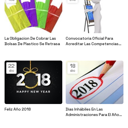
La Obligacion De Cobrar Las
Convocatoria Oficial Para
Bolsas De Plastico Se Retrasa
Acreditar Las Competencias
Profesionales A Través De La
Noticias ADM
Noticias ADM
Experiencia Profesional
22
18
dic
dic
Feliz Año 2018
Dias Inhábiles En Las
Administraciones Para El Año
Noticias ADM
2018
Noticias ADM