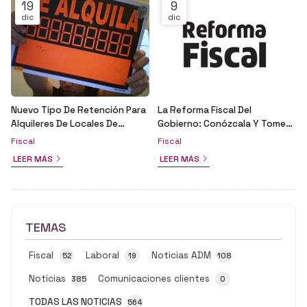
19
9
dic
dic
Nuevo Tipo De Retención Para
La Reforma Fiscal Del
Alquileres De Locales De
Gobierno: Conózcala Y Tome
Negocio
Sus Decisiones
Fiscal
Fiscal
LEER MÁS
LEER MÁS
TEMAS
Fiscal
Laboral
Noticias ADM
52
19
108
Noticias
Comunicaciones clientes
385
0
TODAS LAS NOTICIAS
564