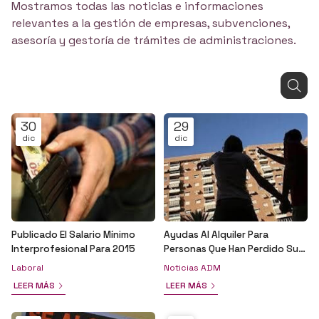
Mostramos todas las noticias e informaciones
relevantes a la gestión de empresas, subvenciones,
asesoría y gestoría de trámites de administraciones.
30
29
dic
dic
Publicado El Salario Mínimo
Ayudas Al Alquiler Para
Interprofesional Para 2015
Personas Que Han Perdido Su
Vivienda Por Ejecucion De
Laboral
Noticias ADM
Hipoteca
LEER MÁS
LEER MÁS