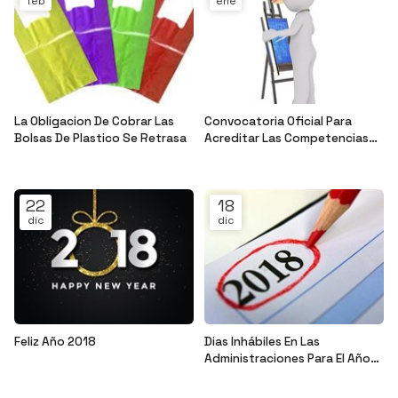
feb
ene
La Obligacion De Cobrar Las
Convocatoria Oficial Para
Bolsas De Plastico Se Retrasa
Acreditar Las Competencias
Profesionales A Través De La
Noticias ADM
Noticias ADM
Experiencia Profesional
22
18
dic
dic
Feliz Año 2018
Dias Inhábiles En Las
Administraciones Para El Año
Noticias ADM
2018
Noticias ADM