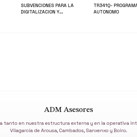
SUBVENCIONES PARA LA
TR341Q- PROGRAM
DIGITALIZACION Y
AUTONOMO
MODERNIZACION DEL SECTOR
Noticias
Noticias
COMERCIAL Y ARTESANAL
ADM Asesores
a tanto en nuestra estructura externa y en la operativa i
Vilagarcía de Arousa, Cambados, Sanxenxo y Boiro.