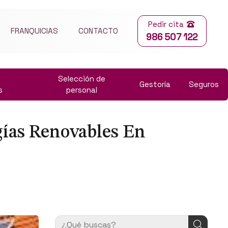
Pedir cita
FRANQUICIAS
CONTACTO
986 507 122
Selección de
Gestoría
Seguros
s
personal
gías Renovables En