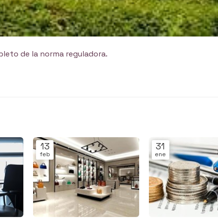
pleto de la norma reguladora.
13
31
feb
ene