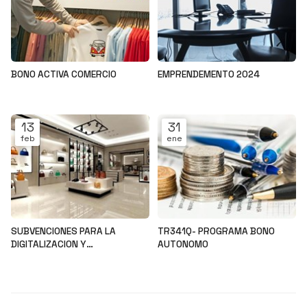
BONO ACTIVA COMERCIO
EMPRENDEMENTO 2024
Noticias
Noticias
13
31
feb
ene
SUBVENCIONES PARA LA
TR341Q- PROGRAMA BONO
DIGITALIZACION Y
AUTONOMO
MODERNIZACION DEL SECTOR
Noticias
Noticias
COMERCIAL Y ARTESANAL