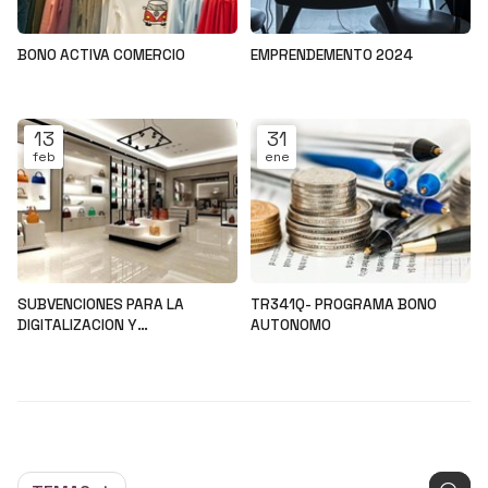
BONO ACTIVA COMERCIO
EMPRENDEMENTO 2024
Noticias
Noticias
13
31
feb
ene
SUBVENCIONES PARA LA
TR341Q- PROGRAMA BONO
DIGITALIZACION Y
AUTONOMO
MODERNIZACION DEL SECTOR
Noticias
Noticias
COMERCIAL Y ARTESANAL