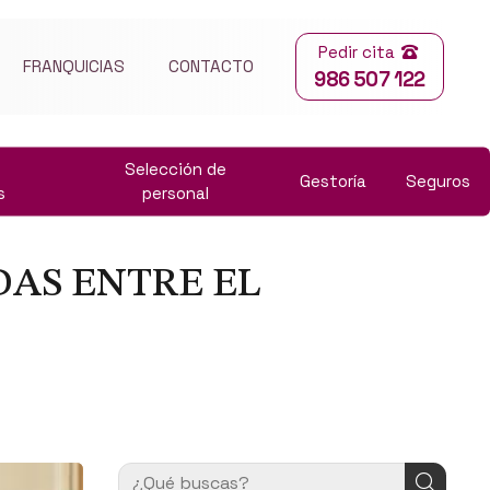
Pedir cita
FRANQUICIAS
CONTACTO
986 507 122
Selección de
Gestoría
Seguros
s
personal
AS ENTRE EL