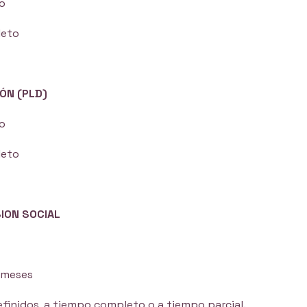
to
leto
ÓN (PLD)
to
leto
ION SOCIAL
 meses
inidos, a tiempo completo o a tiempo parcial.