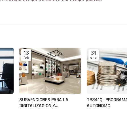
13
31
feb
ene
SUBVENCIONES PARA LA
TR341Q- PROGRAM
DIGITALIZACION Y
AUTONOMO
MODERNIZACION DEL SECTOR
Noticias
Noticias
COMERCIAL Y ARTESANAL