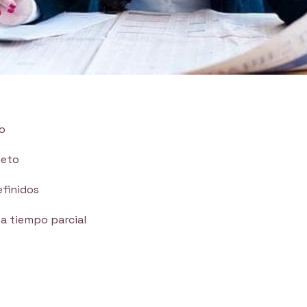
to
leto
finidos
a tiempo parcial