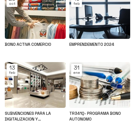
oct
feb
BONO ACTIVA COMERCIO
EMPRENDEMENTO 2024
Noticias
Noticias
13
31
feb
ene
SUBVENCIONES PARA LA
TR341Q- PROGRAMA BONO
DIGITALIZACION Y
AUTONOMO
MODERNIZACION DEL SECTOR
Noticias
Noticias
COMERCIAL Y ARTESANAL