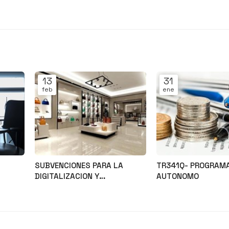
13
31
feb
ene
SUBVENCIONES PARA LA
TR341Q- PROGRAM
DIGITALIZACION Y
AUTONOMO
MODERNIZACION DEL SECTOR
Noticias
Noticias
COMERCIAL Y ARTESANAL