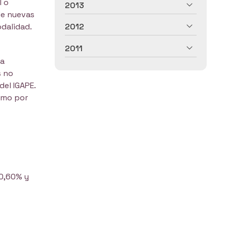
l o
2013
 de nuevas
odalidad.
2012
.
2011
la
s no
del IGAPE.
omo por
 0,60% y