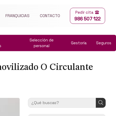
Pedir cita
FRANQUICIAS
CONTACTO
986 507 122
Selección de
Gestoría
Seguros
s
personal
ovilizado O Circulante