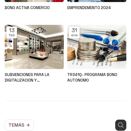
BONO ACTIVA COMERCIO
EMPRENDEMENTO 2024
Noticias
Noticias
13
31
feb
ene
SUBVENCIONES PARA LA
TR341Q- PROGRAMA BONO
DIGITALIZACION Y
AUTONOMO
MODERNIZACION DEL SECTOR
Noticias
Noticias
COMERCIAL Y ARTESANAL
TEMAS