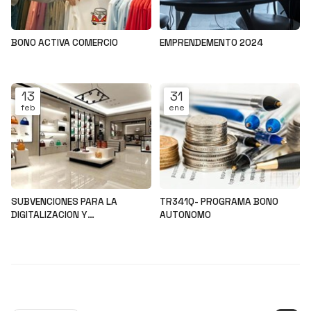
BONO ACTIVA COMERCIO
EMPRENDEMENTO 2024
Noticias
Noticias
13
31
feb
ene
SUBVENCIONES PARA LA
TR341Q- PROGRAMA BONO
DIGITALIZACION Y
AUTONOMO
MODERNIZACION DEL SECTOR
Noticias
Noticias
COMERCIAL Y ARTESANAL