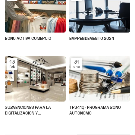
BONO ACTIVA COMERCIO
EMPRENDEMENTO 2024
Noticias
Noticias
13
31
feb
ene
SUBVENCIONES PARA LA
TR341Q- PROGRAMA BONO
DIGITALIZACION Y
AUTONOMO
MODERNIZACION DEL SECTOR
Noticias
Noticias
COMERCIAL Y ARTESANAL