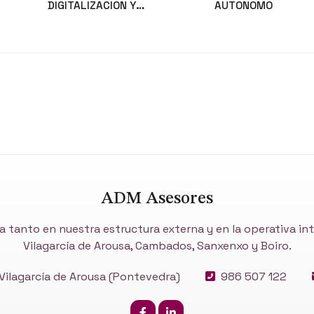
DIGITALIZACION Y
AUTONOMO
MODERNIZACION DEL SECTOR
Noticias
Noticias
COMERCIAL Y ARTESANAL
ADM Asesores
a tanto en nuestra estructura externa y en la operativa i
Vilagarcía de Arousa, Cambados, Sanxenxo y Boiro.
ilagarcía de Arousa
(Pontevedra)
986 507 122