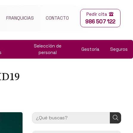
Pedir cita
FRANQUICIAS
CONTACTO
986 507 122
Selección de
Gestoría
Seguros
s
personal
ID19